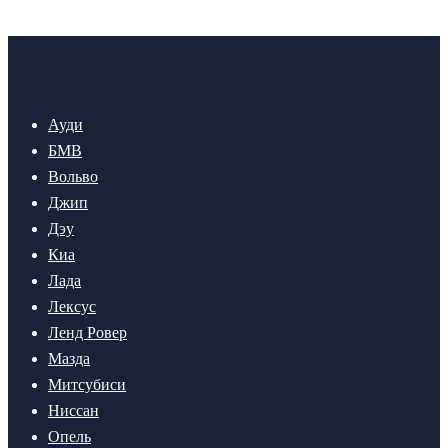
Ауди
БМВ
Вольво
Джип
Дэу
Киа
Лада
Лексус
Ленд Ровер
Мазда
Митсубиси
Ниссан
Опель