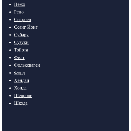
Пежо
Рено
Ситроен
Ссанг Йонг
Субару
Сузуки
Тойота
Фиат
Фольксваген
Форд
Хендай
Хонда
Шевроле
Шкода