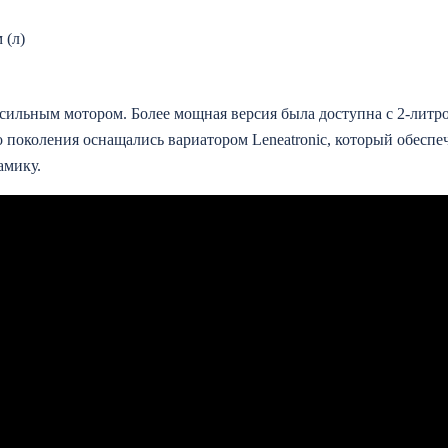
 (л)
сильным мотором. Более мощная версия была доступна с 2-литр
 поколения оснащались вариатором Leneatronic, который обеспе
амику.