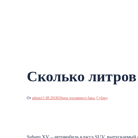
Сколько литров 
От
admin
11.08.2018
Объем топливного бака
,
Субару
Subaru XV – автомобиль класса SUV, выпускаемый с