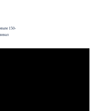
овым 150-
чивал