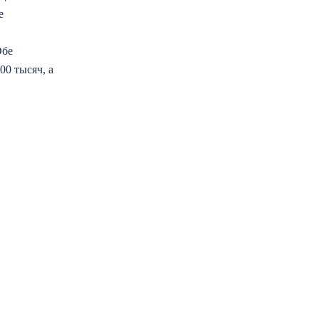
е
Обе
0 тысяч, а