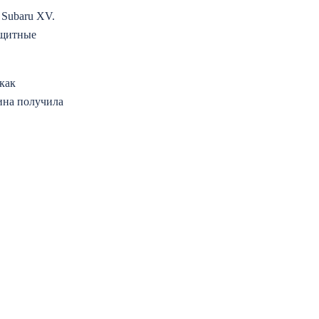
 Subaru XV.
ащитные
как
ина получила