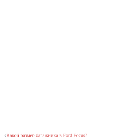
Навигация
Какой размер багажника в Ford Focus?