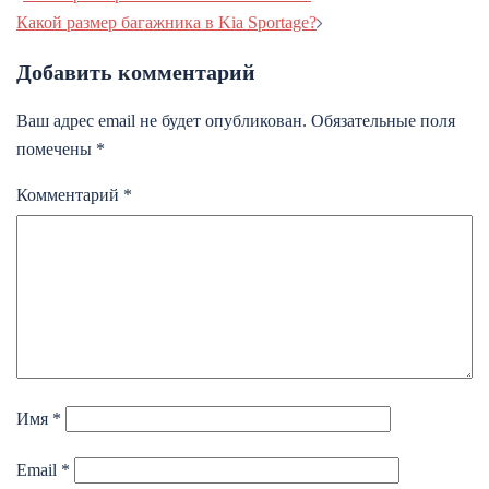
записи
Какой размер багажника в Kia Sportage?
Добавить комментарий
Ваш адрес email не будет опубликован.
Обязательные поля
помечены
*
Комментарий
*
Имя
*
Email
*