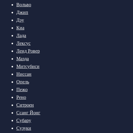
Вольво
Джип
Дэу
Киа
Лада
Лексус
Ленд Ровер
Мазда
Митсубиси
Ниссан
Опель
Пежо
Рено
Ситроен
Ссанг Йонг
Субару
Сузуки