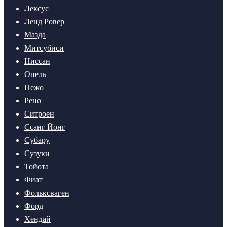
Лексус
Ленд Ровер
Мазда
Митсубиси
Ниссан
Опель
Пежо
Рено
Ситроен
Ссанг Йонг
Субару
Сузуки
Тойота
Фиат
Фольксваген
Форд
Хендай