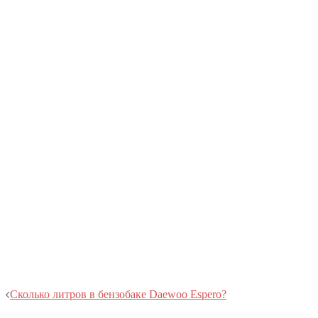
Навигация
Сколько литров в бензобаке Daewoo Espero?
записи