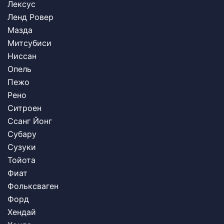
Лексус
Ленд Ровер
Мазда
Митсубиси
Ниссан
Опель
Пежо
Рено
Ситроен
Ссанг Йонг
Субару
Сузуки
Тойота
Фиат
Фольксваген
Форд
Хендай