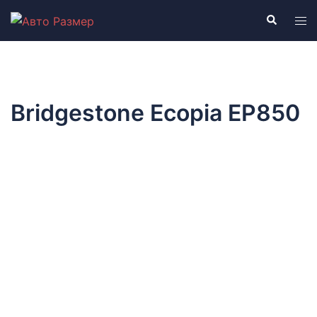
Перейти
Поиск
Пер
к
ме
содержимому
Bridgestone Ecopia EP850