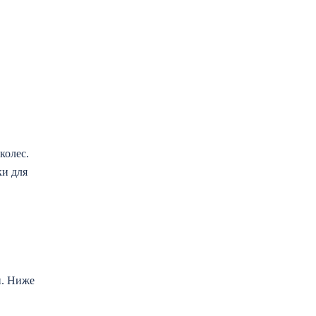
колес.
ки для
и. Ниже