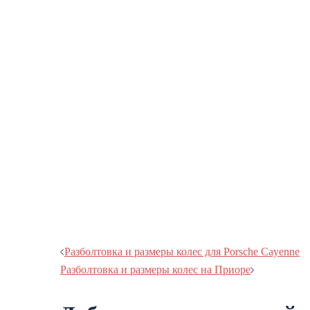
Навигация
Разболтовка и размеры колес для Porsche Cayenne
Разболтовка и размеры колес на Приоре
записи