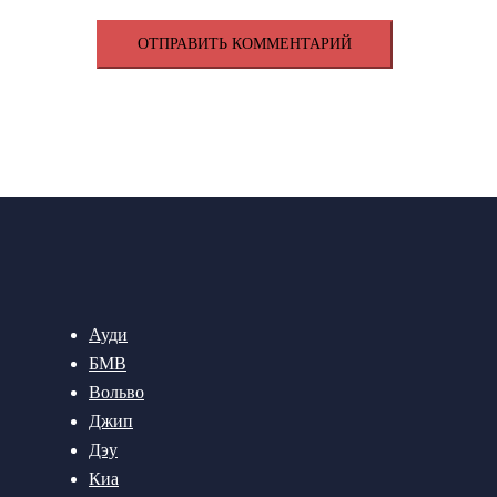
Ауди
БМВ
Вольво
Джип
Дэу
Киа