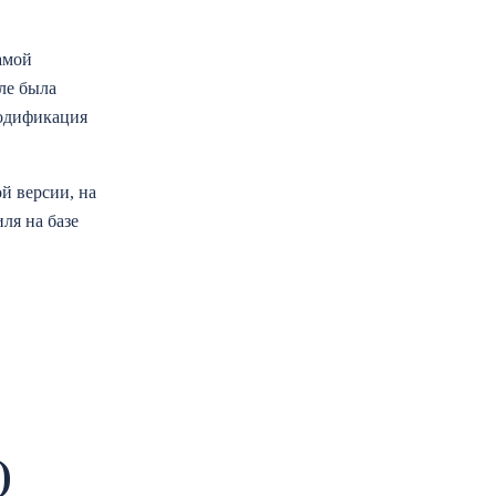
амой
ле была
модификация
й версии, на
ля на базе
)