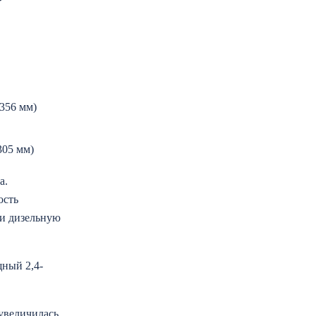
 356 мм)
305 мм)
а.
ость
ли дизельную
щный 2,4-
 увеличилась