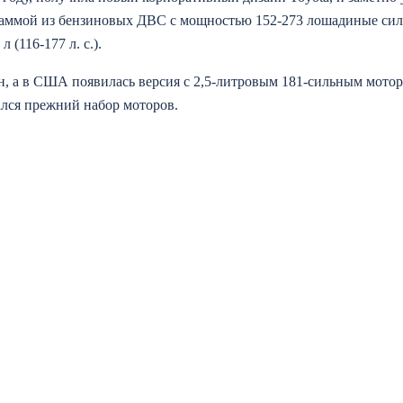
 гаммой из бензиновых ДВС с мощностью 152-273 лошадиные си
 (116-177 л. с.).
н, а в США появилась версия с 2,5-литровым 181-сильным мотор
ался прежний набор моторов.