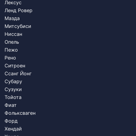
Лексус
Ленд Ровер
Мазда
Митсубиси
Ниссан
Опель
Пежо
Рено
Ситроен
Ссанг Йонг
Субару
Сузуки
Тойота
Фиат
Фольксваген
Форд
Хендай