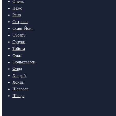
Опель
Пежо
Рено
Ситроен
Ссанг Йонг
Субару
Сузуки
Тойота
Фиат
Фольксваген
Форд
Хендай
Хонда
Шевроле
Шкода