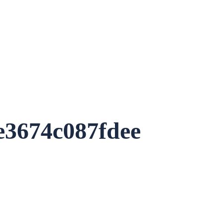
e3674c087fdee