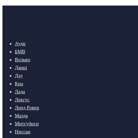
Ауди
БМВ
Вольво
Джип
Дэу
Киа
Лада
Лексус
Ленд Ровер
Мазда
Митсубиси
Ниссан