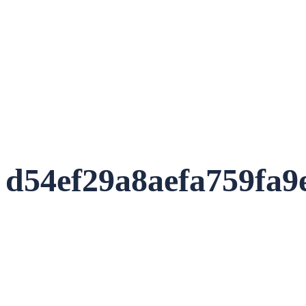
d54ef29a8aefa759fa9