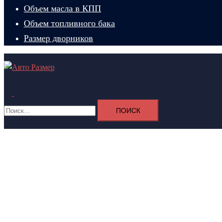
Объем масла в КПП
Объем топливного бака
Размер дворников
Поиск
Переключатель
Найти:
меню