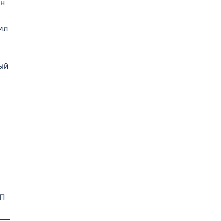
ан
ил
ный
ПП