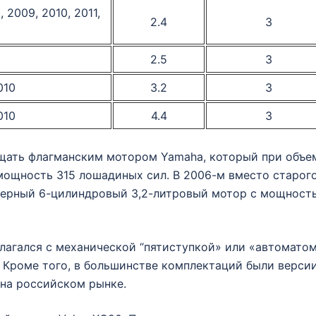
 2009, 2010, 2011,
2.4
3
2.5
3
010
3.2
3
010
4.4
3
щать флагманским мотором Yamaha, который при объе
мощность 315 лошадиных сил. В 2006-м вместо старог
ерный 6-цилиндровый 3,2-литровый мотор с мощност
лагался с механической “пятиступкой» или «автомато
). Кроме того, в большинстве комплектаций были верси
 на российском рынке.