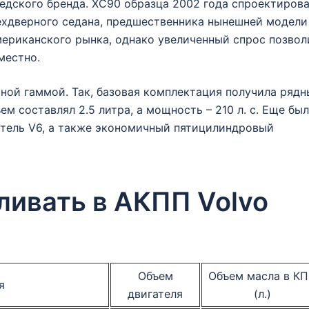
дского бренда. XC90 образца 2002 года спроектиров
рехдверного седана, предшественника нынешней модели
мериканского рынка, однако увеличенный спрос позвол
местно.
ной гаммой. Так, базовая комплектация получила ряд
м составлял 2.5 литра, а мощность – 210 л. с. Еще был
атель V6, а также экономичный пятицилиндровый
ливать в АКПП Volvo
Объем
Объем масла в К
я
двигателя
(л.)