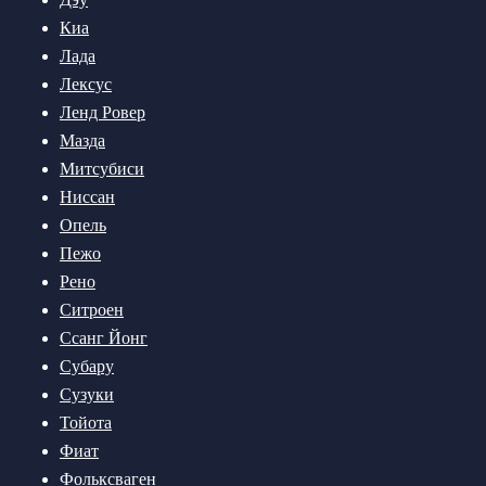
Киа
Лада
Лексус
Ленд Ровер
Мазда
Митсубиси
Ниссан
Опель
Пежо
Рено
Ситроен
Ссанг Йонг
Субару
Сузуки
Тойота
Фиат
Фольксваген