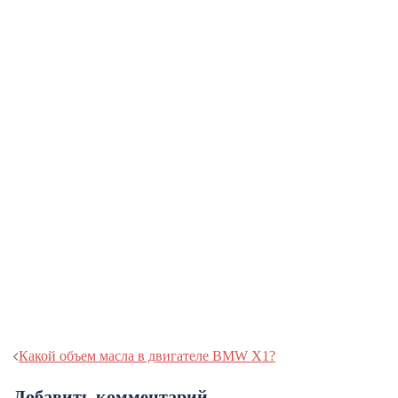
Навигация
Какой объем масла в двигателе BMW X1?
записи
Добавить комментарий