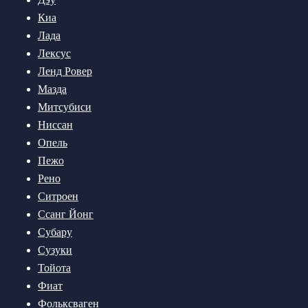
Киа
Лада
Лексус
Ленд Ровер
Мазда
Митсубиси
Ниссан
Опель
Пежо
Рено
Ситроен
Ссанг Йонг
Субару
Сузуки
Тойота
Фиат
Фольксваген