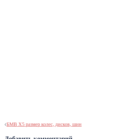
Навигация
БМВ Х5 размер колес, дисков, шин
записи
Добавить комментарий