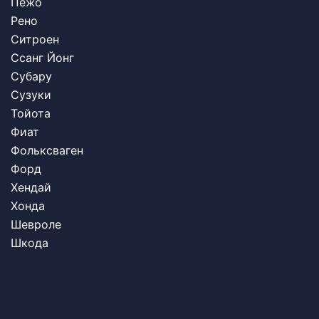
Пежо
Рено
Ситроен
Ссанг Йонг
Субару
Сузуки
Тойота
Фиат
Фольксваген
Форд
Хендай
Хонда
Шевроле
Шкода