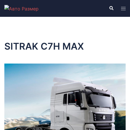
Перейти
Поиск
Пер
к
ме
содержимому
SITRAK C7H MAX